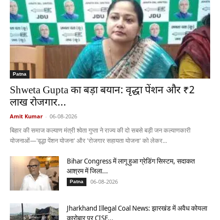
Patna
Shweta Gupta का बड़ा बयान: वृद्धा पेंशन और ₹2
लाख रोजगार...
Amit Kumar
-
06-08-2026
बिहार की समाज कल्याण मंत्री श्वेता गुप्ता ने राज्य की दो सबसे बड़ी जन कल्याणकारी
योजनाओं—'वृद्धा पेंशन योजना' और 'रोजगार सहायता योजना' को लेकर...
Bihar Congress में लागू हुआ ग्रेडिंग सिस्टम, सदाकत
आश्रम में जिला...
06-08-2026
Patna
Jharkhand Illegal Coal News: झारखंड में अवैध कोयला
कारोबार पर CISF...