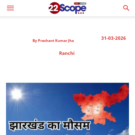
31-03-2026
By
Prashant Kumar Jha
Ranchi