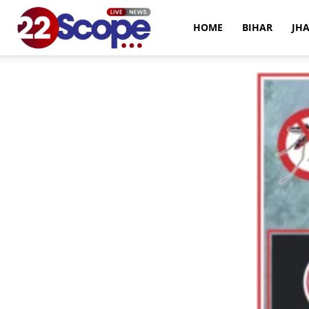
22Scope
HOME
BIHAR
JH
News