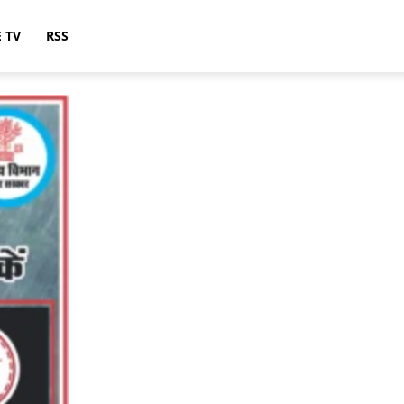
E TV
RSS