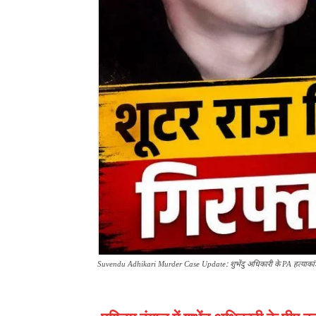
Suvendu Adhikari Murder Case Update: शुभेंदु अधिकारी के PA हत्याकांड म