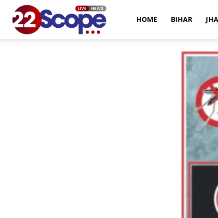
22Scope
HOME
BIHAR
JH
News