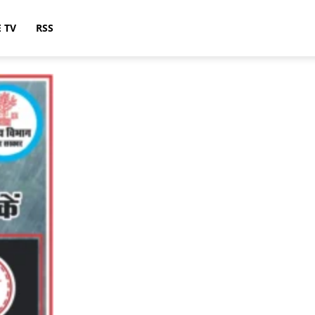
E TV
RSS