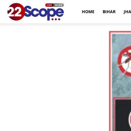
22Scope
HOME
BIHAR
JH
News