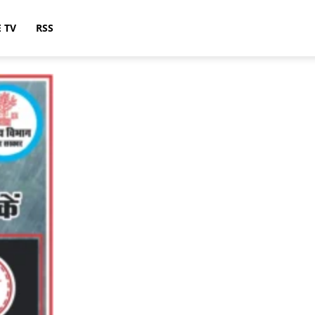
E TV
RSS