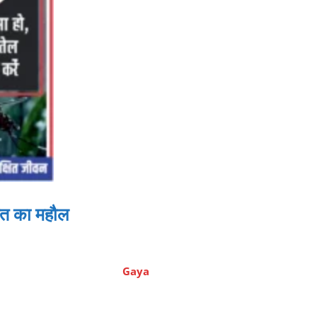
हशत का महौल
Gaya