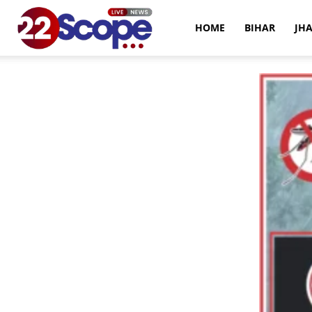
22Scope
HOME
BIHAR
JH
News