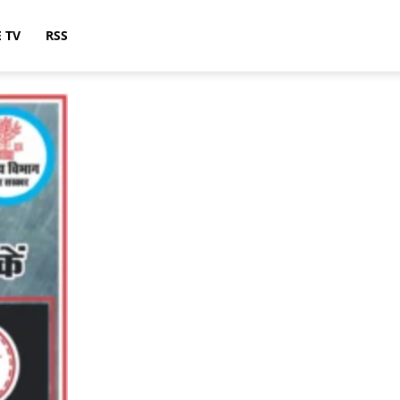
E TV
RSS