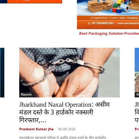
Best Packaging Solution Provide
Ranchi
R
Jharkhand Naxal Operation: असीम
J
मंडल दस्ते के 3 हार्डकोर नक्सली
व
गिरफ्तार,...
पर
Prashant Kumar Jha
-
06-08-2026
Pr
सरायकेला खरसावां पुलिस ने असीम मंडल दस्ते के तीन हार्डकोर
झा