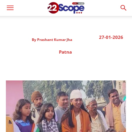
27-01-2026
By
Prashant Kumar Jha
Patna