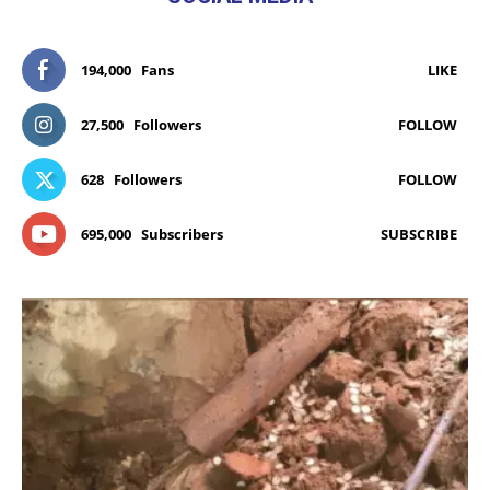
194,000
Fans
LIKE
27,500
Followers
FOLLOW
628
Followers
FOLLOW
695,000
Subscribers
SUBSCRIBE