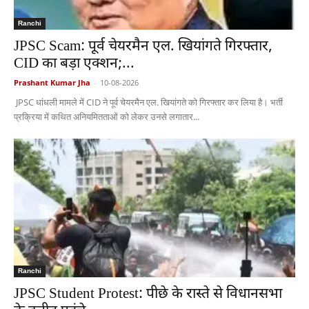
Ranchi
JPSC Scam: पूर्व चेयरमैन एल. खियांगते गिरफ्तार,
CID का बड़ा एक्शन;...
Prashant Kumar Jha
-
10-08-2026
JPSC धांधली मामले में CID ने पूर्व चेयरमैन एल. खियांगते को गिरफ्तार कर लिया है। भर्ती
प्रक्रिया में कथित अनियमितताओं को लेकर उनसे लगातार...
Ranchi
JPSC Student Protest: पीछे के रास्ते से विधानसभा