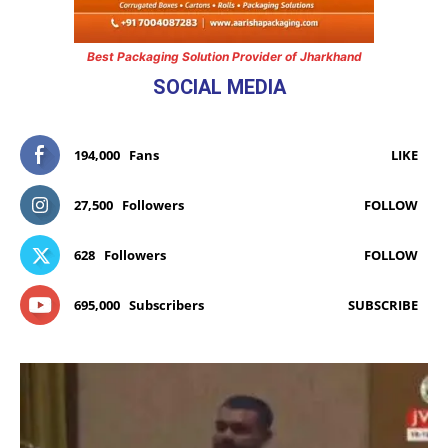
Best Packaging Solution Provider of Jharkhand
SOCIAL MEDIA
194,000
Fans
LIKE
27,500
Followers
FOLLOW
628
Followers
FOLLOW
695,000
Subscribers
SUBSCRIBE