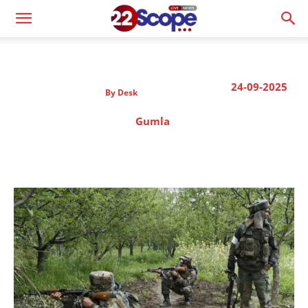
24-09-2025
By
Desk
Gumla